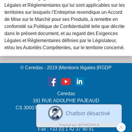
Légales et Règlementaires qui lui sont applicables sur les
territoires sur lesquels l’Entreprise revendique un Accord
de Mise sur le Marché pour ses Produits, à remettre en
conformité sa Politique de Confidentialité telle que décrite
dans le présent document, et au regard des Exigences
Légales et Règlementaires définies par le Législateur,
et/ou les Autorités Compétentes, sur le territoire concerné.
© Ceredas - 2019
|
Mentions légales
|
RGDP
Ceredas
191 RUE ADOLPHE PAJEAUD
CS 30007 - 92183 ANTONY CEDEX - FRANCE
Tél. : +33 (0) 1 42 37 11 12
Sms : +33 (0) 6 23 25 52 34
Fax : +33 (0) 1 42 37 90 91