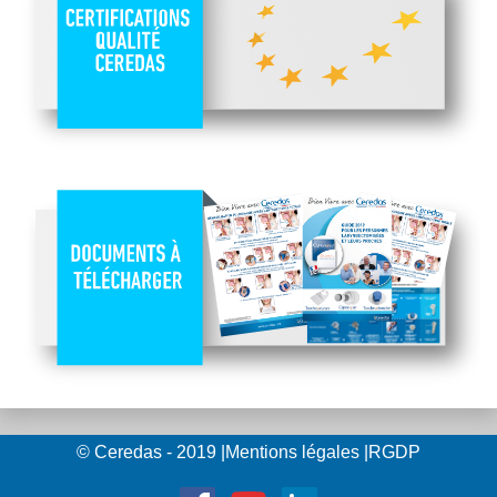
© Ceredas - 2019
|
Mentions légales
|
RGDP