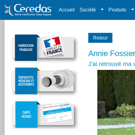
Accueil
Société
Produits
Retour
Annie Fossie
J’ai retrouvé ma 