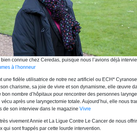
 bien connue chez Ceredas, puisque nous l’avions déjà intervi
mmes à l'honneur
t une fidèle utilisatrice de notre nez artificiel ou ECH* Cyran
son charisme, sa joie de vivre et son dynamisme, elle œuvre da
ite bon nombre d’hôpitaux pour rencontrer des personnes larynge
 vécu après une laryngectomie totale. Aujourd’hui, elle nous t
rs de son interview dans le magazine
Vivre
rès vivement Annie et La Ligue Contre Le Cancer de nous offrir l
x qui sont frappés par cette lourde intervention.