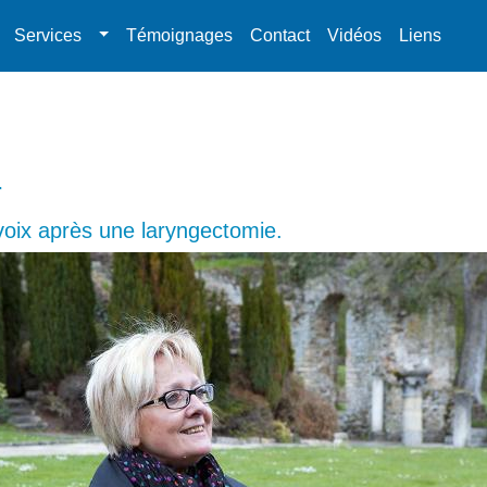
Services
Témoignages
Contact
Vidéos
Liens
r
voix après une laryngectomie.