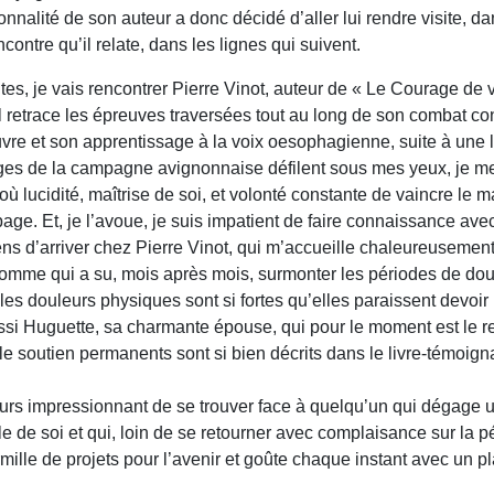
onnalité de son auteur a donc décidé d’aller lui rendre visite, da
contre qu’il relate, dans les lignes qui suivent.
s, je vais rencontrer Pierre Vinot, auteur de « Le Courage de 
 retrace les épreuves traversées tout au long de son combat con
vre et son apprentissage à la voix oesophagienne, suite à une l
ges de la campagne avignonnaise défilent sous mes yeux, je m
où lucidité, maîtrise de soi, et volonté constante de vaincre le 
page. Et, je l’avoue, je suis impatient de faire connaissance avec
ns d’arriver chez Pierre Vinot, qui m’accueille chaleureusement
’homme qui a su, mois après mois, surmonter les périodes de dou
 les douleurs physiques sont si fortes qu’elles paraissent devoi
ussi Huguette, sa charmante épouse, qui pour le moment est le rel
 le soutien permanents sont si bien décrits dans le livre-témoign
jours impressionnant de se trouver face à quelqu’un qui dégage u
e de soi et qui, loin de se retourner avec complaisance sur la pér
mille de projets pour l’avenir et goûte chaque instant avec un p