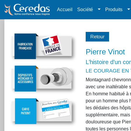
Accueil
Société
Produits
Retour
Pierre Vinot
L’histoire d’un c
LE COURAGE EN 
Montagnard chevronné, 
avec une inaltérable so
En homme habitué à re
pour un homme plus ha
les dédales des hôpita
supplémentaire, mais a
douloureuse que Pierr
toutes les personnes 