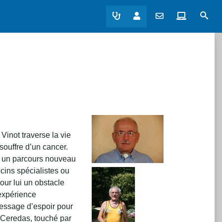
Sear
Vinot traverse la vie
 souffre d’un cancer.
e, un parcours nouveau
cins spécialistes ou
our lui un obstacle
 expérience
message d’espoir pour
 Ceredas, touché par