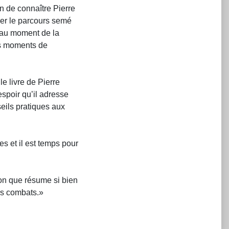
on de connaître Pierre
uer le parcours semé
’au moment de la
ts moments de
e livre de Pierre
espoir qu’il adresse
eils pratiques aux
s et il est temps pour
çon que résume si bien
urs combats.»