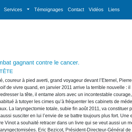
Services
Témoignages
Contact
Vidéos
Liens
ombat gagnant contre le cancer.
TÊTE
coureur à pied averti, grand voyageur devant l’Eternel, Pierre 
if de vivre quand, en janvier 2011 arrive la terrible nouvelle : il
dresser la tête, il entame alors avec un incontestable courag
bitué à tutoyer les cimes qu’à fréquenter les cabinets de méde
ux. La laryngectomie totale, subie fin août 2011, va constituer p
ussi susciter en lui l’envie de se battre toujours plus fort. Une
e Vinot a souhaité retracer dans un livre qui se veut aussi un 
laryngectomisées. Eric Bezicot, Président-Directeur-Général de