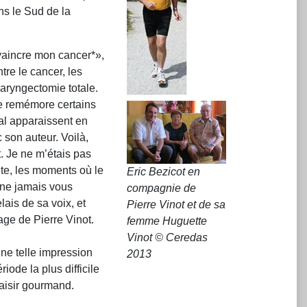
ns le Sud de la
vaincre mon cancer*»,
tre le cancer, les
aryngectomie totale.
e remémore certains
mal apparaissent en
 son auteur. Voilà,
. Je ne m’étais pas
te, les moments où le
Eric Bezicot en
r ne jamais vous
compagnie de
ais de sa voix, et
Pierre Vinot et de sa
age de Pierre Vinot.
femme Huguette
Vinot © Ceredas
ne telle impression
2013
iode la plus difficile
laisir gourmand.