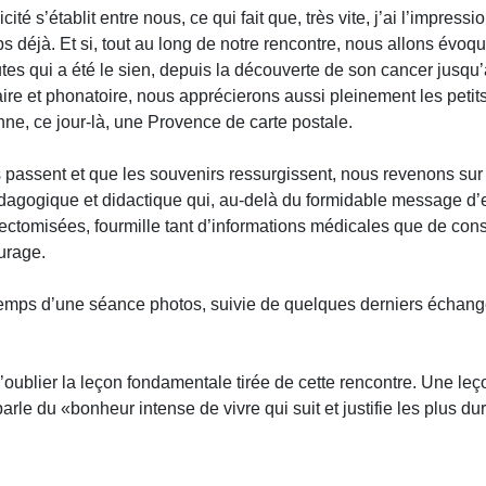
é s’établit entre nous, ce qui fait que, très vite, j’ai l’impressi
s déjà. Et si, tout au long de notre rencontre, nous allons évoq
es qui a été le sien, depuis la découverte de son cancer jusqu
aire et phonatoire, nous apprécierons aussi pleinement les peti
e, ce jour-là, une Provence de carte postale.
 passent et que les souvenirs ressurgissent, nous revenons sur l
pédagogique et didactique qui, au-delà du formidable message d’
ctomisées, fourmille tant d’informations médicales que de cons
ourage.
temps d’une séance photos, suivie de quelques derniers échange
.
d’oublier la leçon fondamentale tirée de cette rencontre. Une le
parle du «bonheur intense de vivre qui suit et justifie les plus d